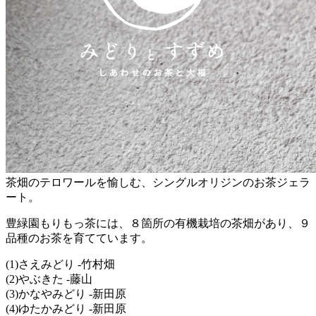
茶畑のテロワールを愉しむ、シングルオリジンのお茶ジェラ
ート。
豊緑園もりもっ茶には、８箇所の有機栽培の茶畑があり、９
品種のお茶を育てています。
(1)さえみどり -竹村畑
(2)やぶきた -藤山
(3)かなやみどり -新田原
(4)ゆたかみどり -新田原