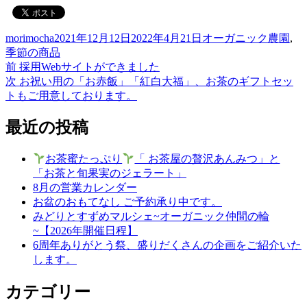
投
投
カ
morimocha
2021年12月12日
2022年4月21日
オーガニック農園
,
稿
稿
テ
季節の商品
者
前
日:
ゴ
前
採用Webサイトができました
投
の
次
リ
次
お祝い用の「お赤飯」「紅白大福」、お茶のギフトセッ
稿
投
の
ー
トもご用意しております。
稿:
投
ナ
稿:
最近の投稿
ビ
ゲ
お茶蜜たっぷり
「 お茶屋の贅沢あんみつ」と
「お茶と旬果実のジェラート」
ー
8月の営業カレンダー
シ
お盆のおもてなし ご予約承り中です。
みどりとすずめマルシェ~オーガニック仲間の輪
ョ
~【2026年開催日程】
ン
6周年ありがとう祭、盛りだくさんの企画をご紹介いた
します。
カテゴリー