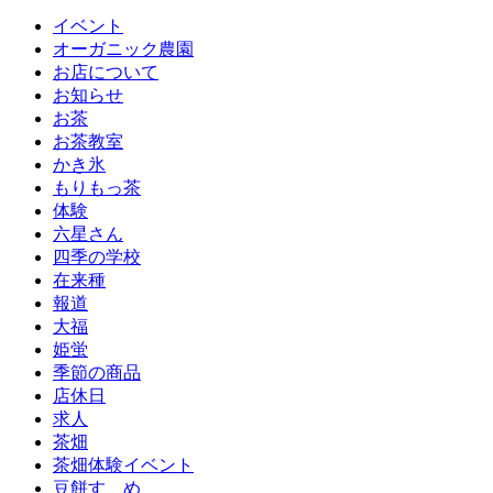
イベント
オーガニック農園
お店について
お知らせ
お茶
お茶教室
かき氷
もりもっ茶
体験
六星さん
四季の学校
在来種
報道
大福
姫蛍
季節の商品
店休日
求人
茶畑
茶畑体験イベント
豆餅すゞめ