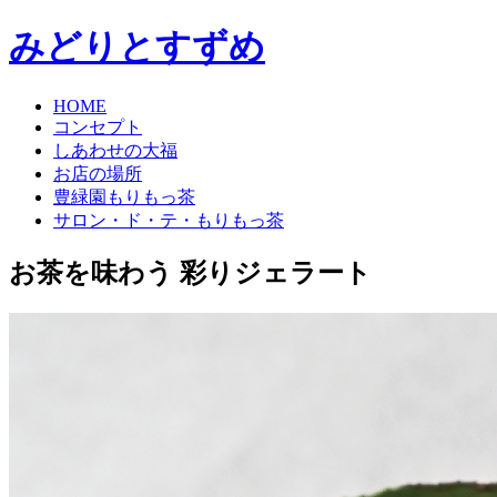
みどりとすずめ
HOME
コンセプト
しあわせの大福
お店の場所
豊緑園もりもっ茶
サロン・ド・テ・もりもっ茶
コ
お茶を味わう 彩りジェラート
ン
テ
ン
ツ
へ
ス
キ
ッ
プ