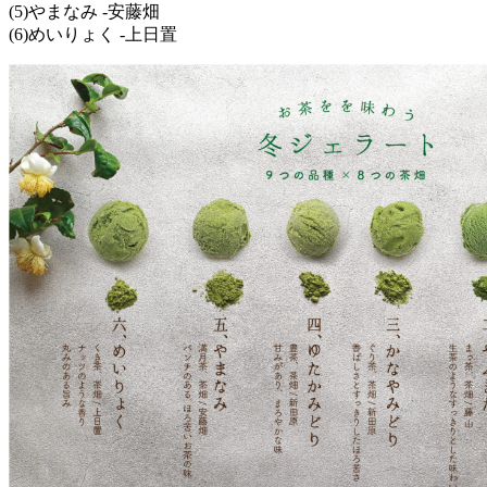
(5)やまなみ -安藤畑
(6)めいりょく -上日置