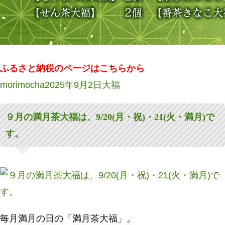
ふるさと納税のページはこちらから
投
投
カ
morimocha
2025年9月2日
大福
稿
稿
テ
９月の満月茶大福は、9/20(月・祝)・21(火・満月)で
者
日:
ゴ
す。
リ
ー
毎月満月の日の「満月茶大福」。