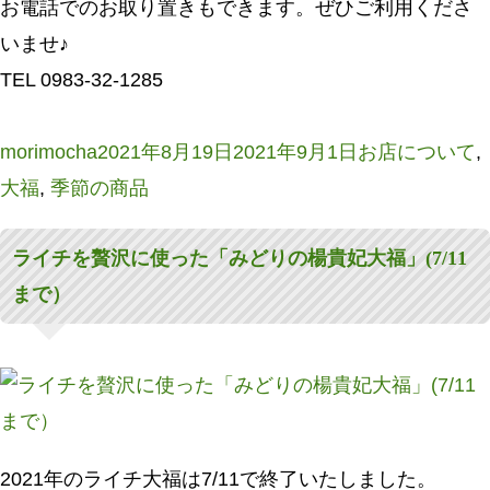
お電話でのお取り置きもできます。ぜひご利用くださ
いませ♪
TEL 0983-32-1285
投
投
カ
morimocha
2021年8月19日
2021年9月1日
お店について
,
稿
稿
テ
大福
,
季節の商品
者
日:
ゴ
ライチを贅沢に使った「みどりの楊貴妃大福」(7/11
リ
まで）
ー
2021年のライチ大福は7/11で終了いたしました。