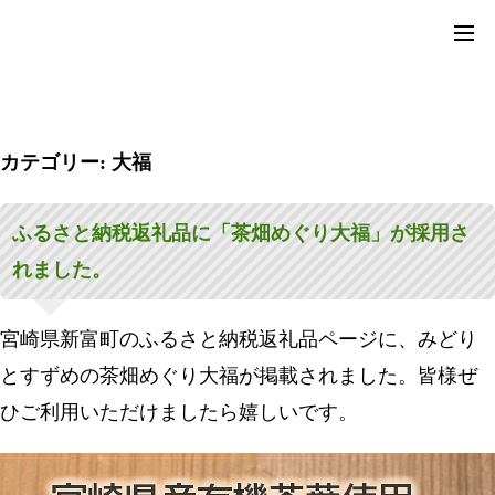
コ
カテゴリー:
大福
ン
ふるさと納税返礼品に「茶畑めぐり大福」が採用さ
テ
れました。
ン
ツ
宮崎県新富町のふるさと納税返礼品ページに、みどり
へ
とすずめの茶畑めぐり大福が掲載されました。皆様ぜ
ス
ひご利用いただけましたら嬉しいです。
キ
ッ
プ