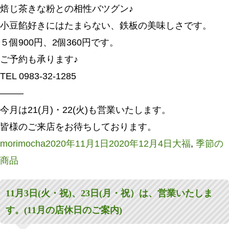
焙じ茶きな粉との相性バツグン♪
小豆餡好きにはたまらない、鉄板の美味しさです。
５個900円、2個360円です。
ご予約も承ります♪
TEL 0983-32-1285
——–
今月は21(月)・22(火)も営業いたします。
皆様のご来店をお待ちしております。
投
投
カ
morimocha
2020年11月1日
2020年12月4日
大福
,
季節の
稿
稿
テ
商品
者
日:
ゴ
11月3日(火・祝)、23日(月・祝）は、営業いたしま
リ
す。(11月の店休日のご案内)
ー