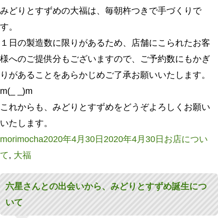
みどりとすずめの大福は、毎朝杵つきで手づくりで
す。
１日の製造数に限りがあるため、店舗にこられたお客
様へのご提供分もございますので、ご予約数にもかぎ
りがあることをあらかじめご了承お願いいたします。
m(_ _)m
これからも、みどりとすずめをどうぞよろしくお願い
いたします。
投
投
カ
morimocha
2020年4月30日
2020年4月30日
お店につい
稿
稿
テ
て
,
大福
者
日:
ゴ
六星さんとの出会いから、みどりとすずめ誕生につ
リ
いて
ー