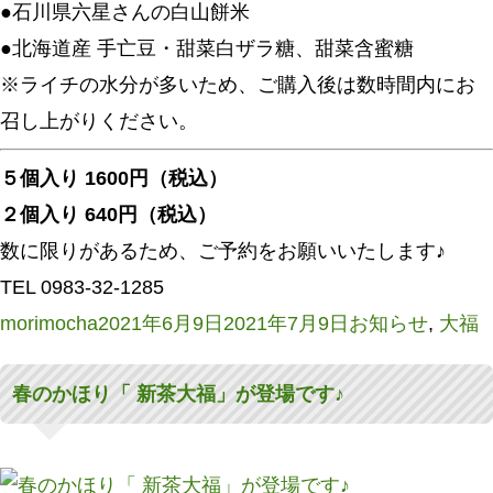
●石川県六星さんの白山餅米
●北海道産 手亡豆・甜菜白ザラ糖、甜菜含蜜糖
※ライチの水分が多いため、ご購入後は数時間内にお
召し上がりください。
５個入り 1600円（税込）
２個入り 640円（税込）
数に限りがあるため、ご予約をお願いいたします♪
TEL 0983-32-1285
投
投
カ
morimocha
2021年6月9日
2021年7月9日
お知らせ
,
大福
稿
稿
テ
春のかほり「 新茶大福」が登場です♪
者
日:
ゴ
リ
ー