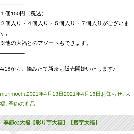
————–
１個150円（税込）
２個入り・４個入り・５個入り・７個入りがございま
す。
※他の大福とのアソートもできます。
————–
4/18から、摘みたて新茶も販売開始いたします♪
投
投
カ
morimocha
2021年4月13日
2021年4月16日
お知らせ
,
大
稿
稿
テ
福
,
季節の商品
者
日:
ゴ
季節の大福【彩り芋大福】【蜜芋大福】
リ
ー