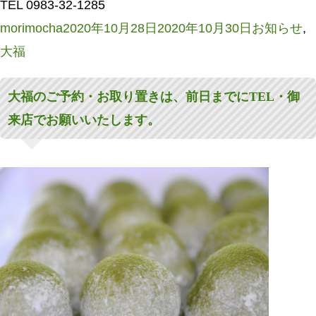
TEL 0983-32-1285
投
投
カ
morimocha
2020年10月28日
2020年10月30日
お知らせ
,
稿
稿
テ
大福
者
日:
ゴ
大福のご予約・お取り置きは、前日までにTEL・御
リ
来店でお願いいたします。
ー