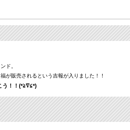
ランド。
大福が販売されるという吉報が入りました！！
！(*≧∇≦*)