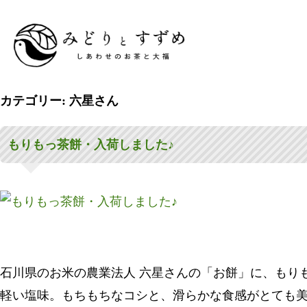
コ
カテゴリー:
六星さん
ン
もりもっ茶餅・入荷しました♪
テ
ン
ツ
へ
ス
キ
石川県のお米の農業法人 六星さんの「お餅」に、もり
ッ
軽い塩味。もちもちなコシと、滑らかな食感がとても
プ