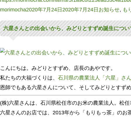
https://morimocha.com/items/5f1a9c0f223ead53c4a1bb
投
投
カ
morimocha
2020年7月24日
2020年7月24日
お知らせ
,
も
稿
稿
テ
六星さんとの出会いから、みどりとすずめ誕生につい
者
日:
ゴ
リ
ー
こんにちは。みどりとすずめ、店長のあやです。
私たちの大福づくりは、
石川県の農業法人「六星」さ
恩師でもある六星さんについて、そしてみどりとすず
(株)六星さんは、石川県松任市のお米の農業法人。松
六星さんのお店では、2013年から「もりもっ茶」の