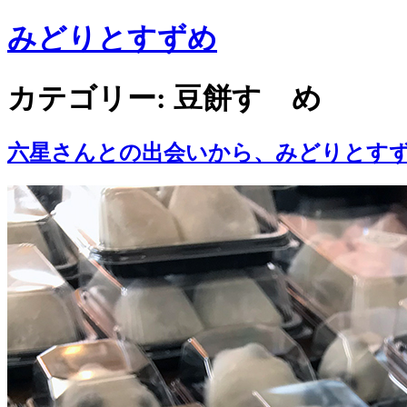
みどりとすずめ
コ
カテゴリー:
豆餅すゞめ
ン
テ
ン
六星さんとの出会いから、みどりとす
ツ
へ
ス
キ
ッ
プ