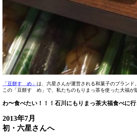
「豆餅すゞめ」
は、六星さんが運営される和菓子のブランド
この「豆餅すゞめ」で、私たちのもりまっ茶を使った大福が
わ〜食べたい！！！石川にもりまっ茶大福食べに行こう
2013年7月
初・六星さんへ