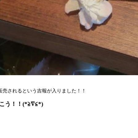
。
販売されるという吉報が入りました！！
！！(*≧∇≦*)