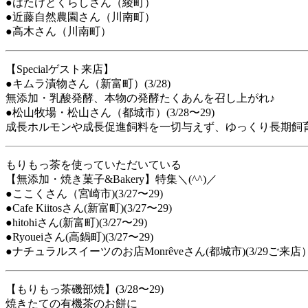
●はたけとくらしさん（綾町）
●近藤自然農園さん（川南町）
●高木さん（川南町）
【Specialゲスト来店】
●キムラ漬物さん（新富町）(3/28)
無添加・乳酸発酵、本物の発酵たくあんを召し上がれ♪
●松山牧場・松山さん（都城市）(3/28〜29)
成長ホルモンや成長促進飼料を一切与えず、ゆっくり長期飼
もりもっ茶を使っていただいている
【無添加・焼き菓子&Bakery】特集＼(^^)／
●ここくさん（宮崎市)(3/27〜29)
●Cafe Kiitosさん(新富町)(3/27〜29)
●hitohiさん(新富町)(3/27〜29)
●Ryoueiさん(高鍋町)(3/27〜29)
●ナチュラルスイーツのお店Monrêveさん(都城市)(3/29ご来店
【もりもっ茶磯部焼】(3/28〜29)
焼きたての有機茶のお餅に