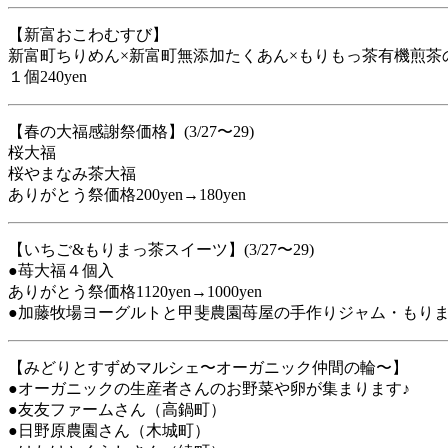
【新富おこわむすび】
新富町ちりめん×新富町無添加たくあん×もりもっ茶有機煎茶
１個240yen
【春の大福感謝祭価格】(3/27〜29)
桜大福
桜やまなみ茶大福
ありがとう祭価格200yen→180yen
【いちご&もりまっ茶スイーツ】(3/27〜29)
●苺大福４個入
ありがとう祭価格1120yen→1000yen
●加藤牧場ヨーグルトと甲斐農園苺屋の手作りジャム・もりまっ茶
【みどりとすずめマルシェ〜オーガニック仲間の輪〜】
●オーガニックの生産者さんのお野菜や卵が集まります♪
●友友ファームさん（高鍋町）
●日野原農園さん（木城町）