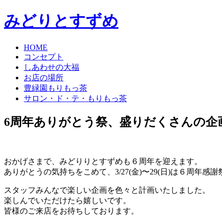
みどりとすずめ
HOME
コンセプト
しあわせの大福
お店の場所
豊緑園もりもっ茶
サロン・ド・テ・もりもっ茶
コ
6周年ありがとう祭、盛りだくさんの企
ン
テ
ン
ツ
おかげさまで、みどりりとすずめも６周年を迎えます。
へ
ありがとうの気持ちをこめて、3/27(金)〜29(日)は６周年
ス
スタッフみんなで楽しい企画を色々と計画いたしました。
キ
楽しんでいただけたら嬉しいです。
ッ
皆様のご来店をお待ちしております。
プ