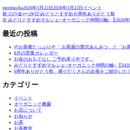
投
投
カ
morimocha
2026年3月22日
2026年3月22日
イベント
稿
前
稿
テ
前
3/27(金)〜29(日)みどりとすずめ６周年ありがとう祭
投
者
の
次
日:
ゴ
次
みどりとすずめマルシェ~オーガニック仲間の輪~【2026
稿
投
の
リ
稿:
投
ー
最近の投稿
ナ
稿:
ビ
🌱お茶蜜たっぷり🌱「 お茶屋の贅沢あんみつ」と「
ゲ
8月の営業カレンダー
お盆のおもてなし ご予約承り中です。
ー
みどりとすずめマルシェ~オーガニック仲間の輪~【202
シ
6周年ありがとう祭、盛りだくさんの企画をご紹介いた
ョ
カテゴリー
ン
イベント
オーガニック農園
お店について
お知らせ
お茶
お茶教室