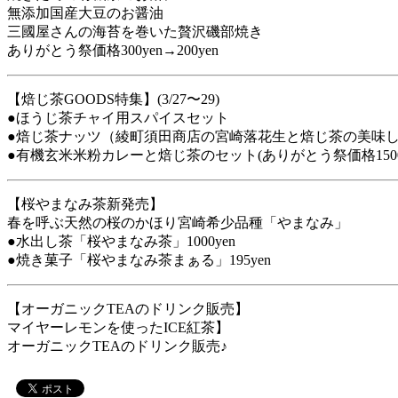
無添加国産大豆のお醤油
三國屋さんの海苔を巻いた贅沢磯部焼き
ありがとう祭価格300yen→200yen
【焙じ茶GOODS特集】(3/27〜29)
●ほうじ茶チャイ用スパイスセット
●焙じ茶ナッツ（綾町須田商店の宮崎落花生と焙じ茶の美味
●有機玄米米粉カレーと焙じ茶のセット(ありがとう祭価格1500yen
【桜やまなみ茶新発売】
春を呼ぶ天然の桜のかほり宮崎希少品種「やまなみ」
●水出し茶「桜やまなみ茶」1000yen
●焼き菓子「桜やまなみ茶まぁる」195yen
【オーガニックTEAのドリンク販売】
マイヤーレモンを使ったICE紅茶】
オーガニックTEAのドリンク販売♪