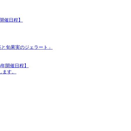
年開催日程】
お茶と旬果実のジェラート」
6年開催日程】
します。