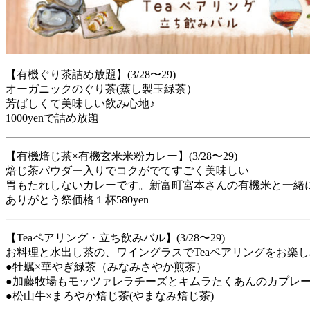
【有機ぐり茶詰め放題】(3/28〜29)
オーガニックのぐり茶(蒸し製玉緑茶）
芳ばしくて美味しい飲み心地♪
1000yenで詰め放題
【有機焙じ茶×有機玄米米粉カレー】(3/28〜29)
焙じ茶パウダー入りでコクがでてすごく美味しい
胃もたれしないカレーです。新富町宮本さんの有機米と一緒
ありがとう祭価格１杯580yen
【Teaペアリング・立ち飲みバル】(3/28〜29)
お料理と水出し茶の、ワイングラスでTeaペアリングをお楽
●牡蠣×華やぎ緑茶（みなみさやか煎茶）
●加藤牧場もモッツァレラチーズとキムラたくあんのカプレー
●松山牛×まろやか焙じ茶(やまなみ焙じ茶)