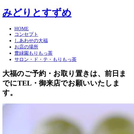
みどりとすずめ
HOME
コンセプト
しあわせの大福
お店の場所
豊緑園もりもっ茶
サロン・ド・テ・もりもっ茶
コ
大福のご予約・お取り置きは、前日ま
ン
でにTEL・御来店でお願いいたしま
テ
ン
す。
ツ
へ
ス
キ
ッ
プ