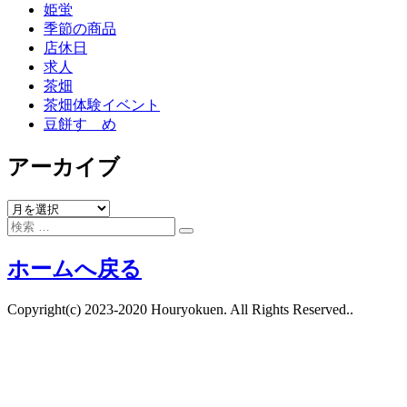
姫蛍
季節の商品
店休日
求人
茶畑
茶畑体験イベント
豆餅すゞめ
アーカイブ
ア
検
ー
検
索:
カ
索
ホームへ戻る
イ
ブ
Copyright(c) 2023-2020 Houryokuen. All Rights Reserved..