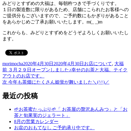
みどりとすずめの大福は、毎朝杵つきで手づくりです。
１日の製造数に限りがあるため、店舗にこられたお客様への
ご提供分もございますので、ご予約数にもかぎりがあること
をあらかじめご了承お願いいたします。m(_ _)m
これからも、みどりとすずめをどうぞよろしくお願いいたし
ます。
投
投
カ
morimocha
2020年4月30日
2020年4月30日
お店について
,
大福
稿
前
稿
テ
前
３月２９日オープンしました♪幸せのお茶と大福。テイク
投
者
の
日:
ゴ
アウトのお店です。
稿
投
次
リ
次
今年も茶畑にたくさん姫蛍が舞いました＼(^^)／
稿:
の
ー
ナ
投
最近の投稿
ビ
稿:
ゲ
🌱お茶蜜たっぷり🌱「 お茶屋の贅沢あんみつ」と「お
茶と旬果実のジェラート」
ー
8月の営業カレンダー
シ
お盆のおもてなし ご予約承り中です。