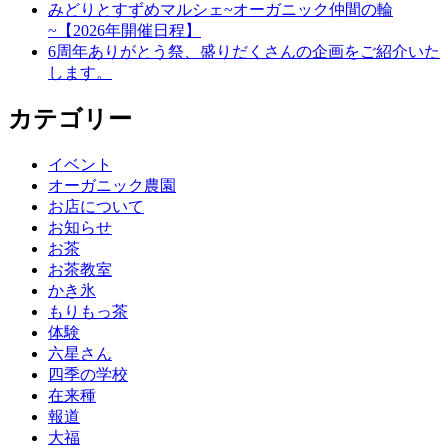
みどりとすずめマルシェ~オーガニック仲間の輪
ョ
~【2026年開催日程】
ン
6周年ありがとう祭、盛りだくさんの企画をご紹介いた
します。
カテゴリー
イベント
オーガニック農園
お店について
お知らせ
お茶
お茶教室
かき氷
もりもっ茶
体験
六星さん
四季の学校
在来種
報道
大福